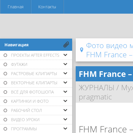
Главная
Контакты
Фото видео 
-Навигация
FHM France – 
ПРОЕКТЫ AFTER EFFECTS
ФУТАЖИ
FHM France – 
РАСТРОВЫЕ КЛИПАРТЫ
ВЕКТОРНЫЕ КЛИПАРТЫ
ЖУРНАЛЫ
/
Му
ВСЁ ДЛЯ ФОТОШОПА
pragmatic
КАРТИНКИ И ФОТО
РАБОЧИЙ СТОЛ
ВИДЕО УРОКИ
FHM France 
ПРОГРАММЫ