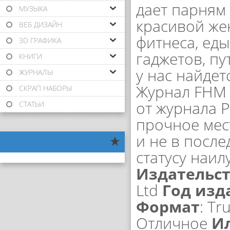
дает парням 
МУЗЫКА
красивой же
ВЕБ ДИЗАЙН
фитнеса, еды
3D ГРАФИКА
гаджетов, пу
КНИГИ
у нас найдет
ЖУРНАЛЫ
Журнал FHM 
СКРАП НАБОРЫ
от журнала P
СТАТЬИ
прочное мес
и не в посл
-
статусу наил
Издательс
Ltd
Год изд
Формат
: Tr
Отличное
И