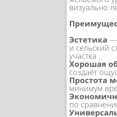
визуально л
Преимущес
Эстетика
— 
и сельский с
участка
Хорошая о
создаёт ощу
Простота 
минимум вр
Экономичн
по сравнен
Универсал