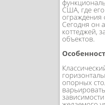
функциональ
США, где ег
ограждения 
Сегодня он а
коттеджей, 
объектов.
Особеннос
Классически
горизонталь
опорных сто
варьироватьс
зависимости
желаемого у