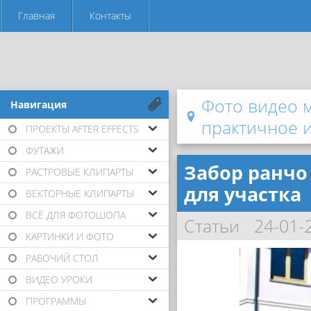
Главная
Контакты
Фото видео 
-Навигация
практичное и
ПРОЕКТЫ AFTER EFFECTS
ФУТАЖИ
Забор ранчо
РАСТРОВЫЕ КЛИПАРТЫ
для участка
ВЕКТОРНЫЕ КЛИПАРТЫ
ВСЁ ДЛЯ ФОТОШОПА
Статьи
24-01-
КАРТИНКИ И ФОТО
РАБОЧИЙ СТОЛ
ВИДЕО УРОКИ
ПРОГРАММЫ