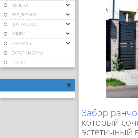
МУЗЫКА
ВЕБ ДИЗАЙН
3D ГРАФИКА
КНИГИ
ЖУРНАЛЫ
СКРАП НАБОРЫ
СТАТЬИ
-
Забор ранчо
который соче
эстетичный 