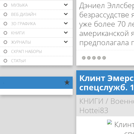
Дэниел Эллсбер
МУЗЫКА
безрассудстве
ВЕБ ДИЗАЙН
уже более 70 л
3D ГРАФИКА
американской я
КНИГИ
предполагала 
ЖУРНАЛЫ
СКРАП НАБОРЫ
СТАТЬИ
Клинт Эмерс
-
спецслужб. 
КНИГИ
/
Военн
Hottei83