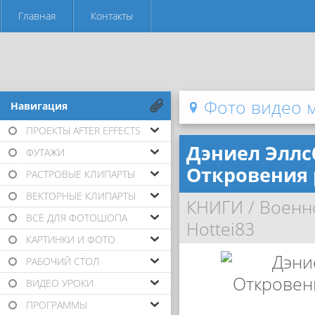
Главная
Контакты
Фото видео 
-Навигация
ПРОЕКТЫ AFTER EFFECTS
Дэниел Эллс
ФУТАЖИ
Откровения 
РАСТРОВЫЕ КЛИПАРТЫ
ВЕКТОРНЫЕ КЛИПАРТЫ
КНИГИ
/
Военн
ВСЁ ДЛЯ ФОТОШОПА
Hottei83
КАРТИНКИ И ФОТО
РАБОЧИЙ СТОЛ
ВИДЕО УРОКИ
ПРОГРАММЫ