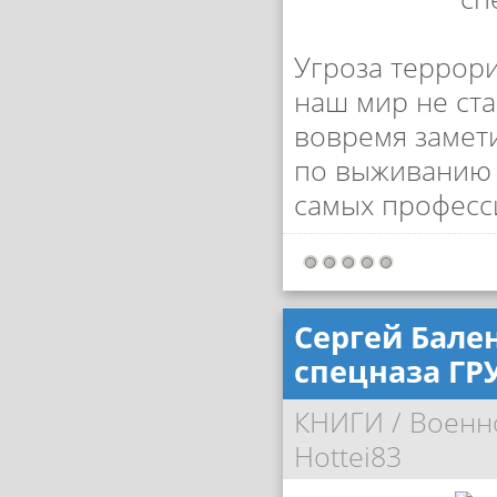
Угроза террори
наш мир не ста
вовремя замети
по выживанию 
самых професс
Сергей Бале
спецназа ГР
КНИГИ
/
Военн
Hottei83