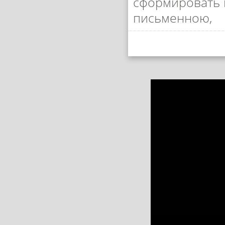
сформировать 
письменною,