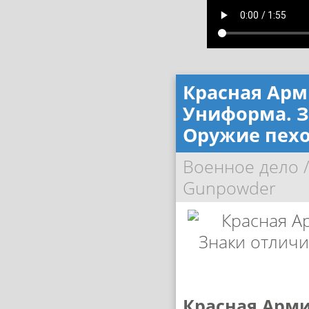
Красная Арм
Униформа. З
Оружие пехо
Военное дело
Gunpowder
Красная Арми