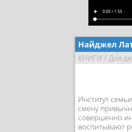
Найджел Лат
КНИГИ
/
Для де
Институт семьи
смену привычны
совершенно ин
воспитывают р