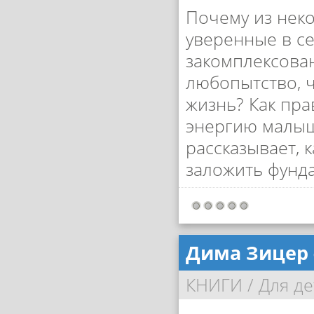
Почему из нек
уверенные в се
закомплексова
любопытство, 
жизнь? Как пр
энергию малыш
рассказывает, 
заложить фунда
Дима Зицер 
КНИГИ
/
Для де