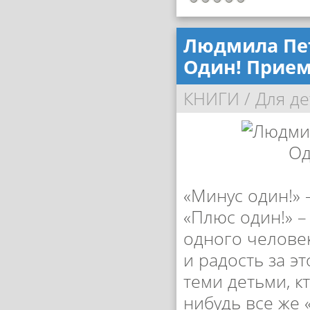
Людмила Пет
Один! Прием
КНИГИ
/
Для де
«Минус один!» 
«Плюс один!» –
одного человек
и радость за э
теми детьми, к
нибудь все же 