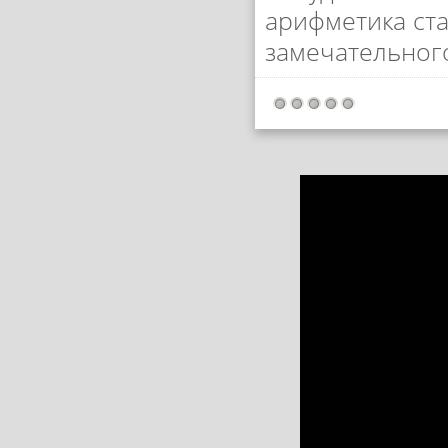
арифметика ста
замечательног