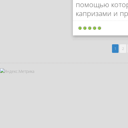
помощью котор
капризами и п
1
2