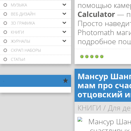
помощью каме
МУЗЫКА
Calculator
— пе
ВЕБ ДИЗАЙН
Просто наведит
3D ГРАФИКА
Photomath маги
КНИГИ
подробное пош
ЖУРНАЛЫ
СКРАП НАБОРЫ
СТАТЬИ
Мансур Шанг
-
мам про сча
отцовский и
КНИГИ
/
Для де