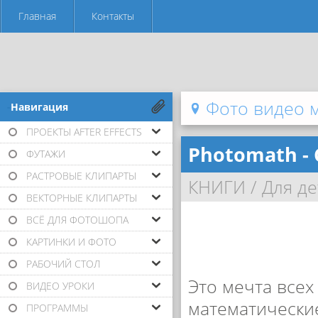
Главная
Контакты
Фото видео 
-Навигация
ПРОЕКТЫ AFTER EFFECTS
Photomath - C
ФУТАЖИ
РАСТРОВЫЕ КЛИПАРТЫ
КНИГИ
/
Для де
ВЕКТОРНЫЕ КЛИПАРТЫ
ВСЁ ДЛЯ ФОТОШОПА
КАРТИНКИ И ФОТО
РАБОЧИЙ СТОЛ
Это мечта все
ВИДЕО УРОКИ
математически
ПРОГРАММЫ