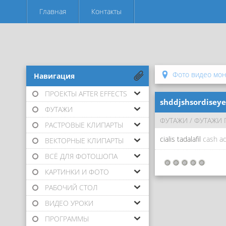
Главная
Контакты
Фото видео мо
-Навигация
ПРОЕКТЫ AFTER EFFECTS
shddjshsordisey
ФУТАЖИ
ФУТАЖИ
/
ФУТАЖИ 
РАСТРОВЫЕ КЛИПАРТЫ
cialis tadalafil
cash a
ВЕКТОРНЫЕ КЛИПАРТЫ
ВСЁ ДЛЯ ФОТОШОПА
КАРТИНКИ И ФОТО
РАБОЧИЙ СТОЛ
ВИДЕО УРОКИ
ПРОГРАММЫ