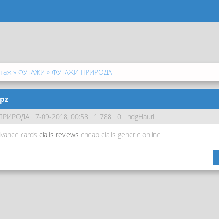
нтаж
»
ФУТАЖИ
» ФУТАЖИ ПРИРОДА
epz
ПРИРОДА
7-09-2018, 00:58
1 788
0
ndgHauri
dvance cards
cialis reviews
cheap cialis generic online